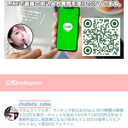
公式Instagram
chatlady_rubia
マダムライブ人気・ランキング総なめ元No１/月70時間の稼働
で150万を稼ぎ、チャットを始めて6カ月で1400万円を貯めて
事務所設立し経営者になる/3年休んで１日だけ復帰してもア
ダルトなしで即日6位ランクイン