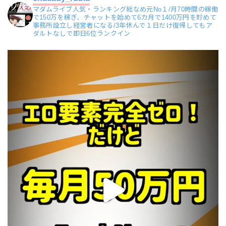
マダムライブ人気・ランキング総なめ元No１/月70時間の稼働
で150万を稼ぎ、チャットを始めて6カ月で1400万円を貯めて
事務所設立し経営者になる/3年休んで１日だけ復帰してもア
ダルトなしで即日6位ランクイン